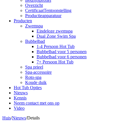
Bedrijfsprofiel
Overzicht
CertificaatTentoonstelling
Productieapparatuur
Producten
Zwemspa
Eindeloze zwemspa
Dual Zone Swim Spa
Bubbelbad
1-4 Persoon Hot Tub
Bubbelbad voor 5 personen
Bubbelbad voor 6 personen
7+ Persoon Hot Tub
Spa prieel
Spa-accessoire
Roto-spa
Koude duik
Hot Tub Opties
Nieuws
Kennis
Neem contact met ons op
Video
Huis
/
Nieuws
/
Details