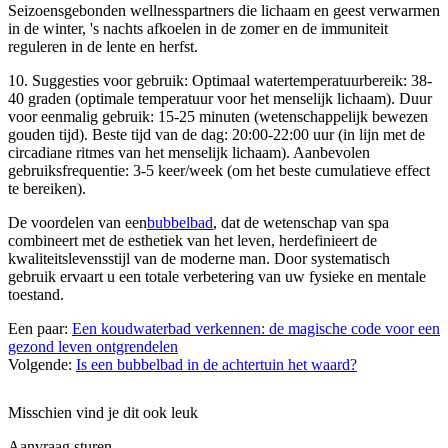
Seizoensgebonden wellnesspartners die lichaam en geest verwarmen
in de winter, 's nachts afkoelen in de zomer en de immuniteit
reguleren in de lente en herfst.
10. Suggesties voor gebruik: Optimaal watertemperatuurbereik: 38-
40 graden (optimale temperatuur voor het menselijk lichaam). Duur
voor eenmalig gebruik: 15-25 minuten (wetenschappelijk bewezen
gouden tijd). Beste tijd van de dag: 20:00-22:00 uur (in lijn met de
circadiane ritmes van het menselijk lichaam). Aanbevolen
gebruiksfrequentie: 3-5 keer/week (om het beste cumulatieve effect
te bereiken).
De voordelen van een
bubbelbad
, dat de wetenschap van spa
combineert met de esthetiek van het leven, herdefinieert de
kwaliteitslevensstijl van de moderne man. Door systematisch
gebruik ervaart u een totale verbetering van uw fysieke en mentale
toestand.
Een paar:
Een koudwaterbad verkennen: de magische code voor een
gezond leven ontgrendelen
Volgende:
Is een bubbelbad in de achtertuin het waard?
Misschien vind je dit ook leuk
Aanvraag sturen