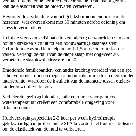
verlagen. Verbeter de perifere bloedcirculatie Regelmatig gebruik
kan de elasticiteit van de bloedvaten verbeteren.
Bevorder de afscheiding van het gelukshormoon endorfine in de
hersenen, wat overeenkomt met 30 minuten aërobe oefening om
stress te verminderen.
Helpt de werk- en leefsituatie te veranderen; de voordelen van een
hot tub strekken zich uit tot een hoogwaardige slaapassistent.
Gebruik in de avond kan helpen om 1-1,5 uur eerder in slaap te
vallen. Verlengt de duur van de diepe slaap met ongeveer 20,
verbetert de slaapkwaliteitsscore tot 30.
Emotionele familiebanden: een ander krachtig voordeel van een spa
is het vermogen om een ​​diepe communicatieruimte te creëren zonder
interferentie, waardoor de kwaliteit van de interactie tussen ouders-
kinderen wordt verbeterd.
Verbeter de gezinsgelukindex, intieme ruimte voor partners,
watertemperatuur creëert een comfortabele omgeving voor
lichaamscontact.
Huidverzorgingsspecialist 2-3 keer per week hydrotherapie
gelijkwaardig aan professionele SPA bevordert het huidmetabolisme
om de elasticiteit van de huid te verbeteren.