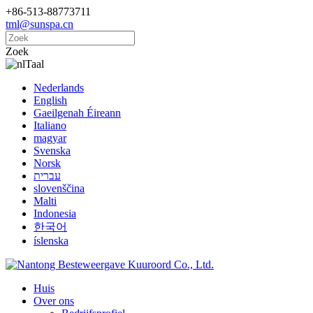
+86-513-88773711
tml@sunspa.cn
Zoek
Taal
Nederlands
English
Gaeilgenah Éireann
Italiano
magyar
Svenska
Norsk
עברית
slovenščina
Malti
Indonesia
한국어
íslenska
Huis
Over ons